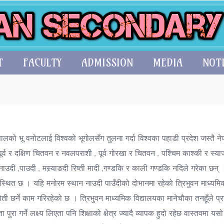
T
FACULTY
ADMISSION
MEDIA
NOT
पालको भू वनोटलाई विश्वको भूगोलसँग तुलना गर्दा विश्वका पहाडी प्रदेश जस्तै 
 पूर्व र दक्षिण चितवन र नवलपराशी , पूर्व गोरखा र चितवन , पश्चिम काश्की र स्य
दी ,पाउदी , मस्र्याङदी रिष्ती मादी ,गण्डकि र काली गण्डकि नदिले गरेका छन्
 अवस्थित छ । यहि मनोरम स्थान नाउदी पाउँदीको दोभानमा रहेको त्रिभुवन माध्य
ोती छर्ने काम गरिरहेको छ । त्रिभुवन माध्यमिक विद्यालयका मानेचौका तनहूँले प्
ुरा गर्ने लक्ष्य लिएता पनि शिक्षाको क्षेत्र ज्यादै व्यापक हुदो रहेछ वास्तवमा यसो 