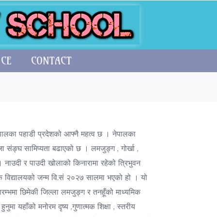
ICE
CONTACT
नेपालका पहाडी प्रदेशको आफ्नै महत्व छ । नेपालका
ाजा संङ्घ सामिप्यता बढाएको छ । लमजुङ्ग , गोर्खा ,
 । नाउदी र पाउदी खोलाको किनारामा रहेको त्रिभुवन
मिक विद्यालयको जन्म वि.सं २०२७ सालमा भएको हो । यो
रारम्भमा छिमेकी जिल्ला लमजुङ्ग र तनहूँको माध्यमिक
हुनुमा यहाँको मनोरम दृष्य ,गुणात्मक शिक्षा , स्तरीय