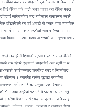
 मानेचौका बजार यस क्षेत्रको पुरानो बजार मानिन्छ । यो
म लिई दैनिक यहि वाटो आवत जावत गर्दा दैनिक एउटा
यस ठाँउलाई मानिकचौका बाट मानेचौका नामाकरण भएको
िक दृष्टिकोणले धेरै वर्ष अगाडी यो बजार थोक व्यापरिक
यो । पुरानो समयमा काठमाण्डौको सामान भैरहवा सम्म र
ो बजारको विकासमा उतार चढाब आइरहेको छ । पुरानो बजार
ारणले अङ्घ्रेजी शिक्षाको सुुरुवात २०१७ साल देखिनै
लयको नाम रहेको ढुङ्गाको साइनवोर्ड अझै सुरक्षित छ ।
पूजाआजाको कार्यक्रमबाट संकलित नगद र जिन्सीबाट
्त भेटिन्छन् । रुपाकोट गाउँमा दुइवटा प्रथमिक
स्थानान्तरण गर्न सहमति भए अनुसार एक विद्यालय
 हो । ञहा अंग्रेजी पडाउने विद्यालय स्थापना गर्नु
यो । घरैमा शिक्षक राखेर पडाउने प्रचलन पनि त्याहा
ण्डौ , वन्दिपुर , कुन्छा , दुराडाडा र गाउशहर शिक्षा