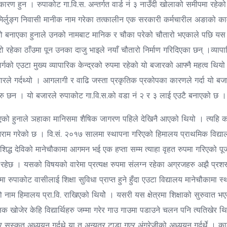
 कारण हुन । रुपाकोट गा.वि.स. अन्तर्गत वार्ड नं ३ नाउँदी खोलाको समीपमा रहेको
र्लुङ्ग निवासी मानीक नाम गरेका तत्कालीन एक सरकारी कर्मचारील अङाको का
ौतारो बनाएका हुनाले उनको नामबाट मानिक र चौका परेको चौतारो भएकाले पछि 
ेका ठाँउमा पून उनका दाजु भाइले नयाँ चौतारो निर्माण गरिदिएका छन् ।व्यापार
ार्गको एउटा मुख्य व्यापारिक केन्द्रको रुपमा रहेको यो बजारको आफ्नै महत्व थि
 वजारले गर्दथ्यो । आगलागी र वाढि जस्ता प्रकृतिक प्रकोपका कारणले गर्दा य
हरु छन । यो बजारले रुपाकोट गा.वि.स.को वडा नं २ र ३ लाई एउटै बनाएको छ ।
टो भएको हुनाले ञहाका मानिसमा शैषिक जागरण पहिले देखिनै आएको थियो । त्यहि क
र आराम गरेको छ । वि.सं. २०१७ सालमा स्थापना गरिएको हिमालय प्राथमिक विद्या
िद्ध देविको मानेचौकामा आगमन भई एक हप्ता सम्म त्याहा वृहत रुपमा गरिएको 
रहेछ । यसको विषयको वारेमा प्रत्यक्ष रुपमा संलग्न रहेका अग्रजहरु अझै प्रशस
रुपाकोट वासीलाई शिक्षा सुविधा प्राप्त हुने हुँदा एउटा विद्यालय मानेचौकामा 
ाम हिमालय प्रा.वि. राखिएको थियोे । यसरी यस क्षेत्रमा शिक्षाको सुरुवात भएको
 खोजेर केहि विद्यार्थिहरु जम्मा गरेर गाउ गाउमा पडाउने चलन पनि त्यतिखेर थि
सस्कृत अध्ययन गर्दथे या त अन्यत्र टाडा गएर अंग्रेजीको अध्ययन गर्दर्थे । काठमा