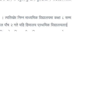
। त्यतिखेर निम्न माध्यमिक विद्यालयमा कक्षा ८ सम्म
साल पौष २ गते यहि हिमालय प्रथमिक विद्यालयलाई
साविक चोक चिसापानी गा.वि.स. तथा हाल रुपाकोट
े देखि आँफु प्र.अ. भई सो निम्न माध्यमिक विद्यालयको
ीएको उक्त निम्न माध्यमिक विद्यालयमा क्र्रमस कक्षा ९
। स्थापना वर्ष देखिनै श्री गोविन्द राज जोशी , श्री
गर्दै आउनु भयो । उक्त विद्यालयले वि.सं २०२८ सालमा एस.
रतिसत परीणाम प्राप्त भएको थियो । यसरी २०२७ साल यस
ण हुनेहरु देशको सवै क्षेत्रमा माथिल्लो तह सम्म पुग्नु
।पंचायत व्यवस्थाको चरम उत्कर्षको वेला नेपाली
सवैमा अवगत छ । त्यस क्षेत्रको शिक्षाको विकाशमा