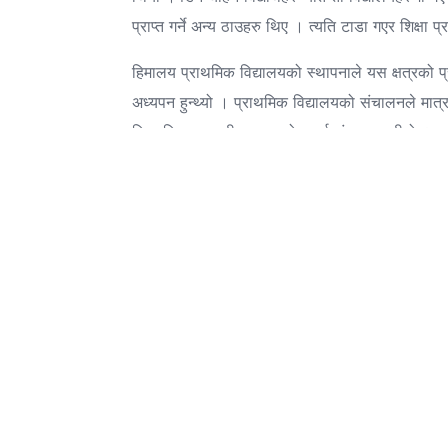
प्राप्त गर्ने अन्य ठाउहरु थिए । त्यति टाडा गएर शिक्षा 
हिमालय प्राथमिक विद्यालयको स्थापनाले यस क्षत्रको प्र
अध्यपन हुन्थ्यो । प्राथमिक विद्यालयको संचालनले मा
नि.मा.वि.कायम गरी कक्षा ८को पढाई संचालन गरीयो । स
गा.वि.स. वडा नं ३ का शिक्षा प्रेमी श्री गोविन्द राज ज
कक्षा संचालन गर्नु भएको थियो भने विद्यालयको नाम त्र
र कक्षा १० संचालन गरेर २०२७ सालमा माध्यमिक विद्यालयक
ऋद्धि वहादुर अधिकारी र पछि मावि संचालन हुना साथ श्री 
एल सी. परीक्षामा सहभागि भयो । प्रथम पटक एस. एल सी
क्षेत्रको परिवर्तनका लागी महत्वपूर्ण वर्ष मानिन्छ ।
हाल सम्म यस विद्यालयले लगभग १२०० भन्दा बढि विद्यार्थी 
भएको छ । वहाहरुको उज्जल भविश्यनै यो क्षेत्रको गौरव
कांग्ेसमा सकृय रहेका व्यक्तीको अगुवाईमा संचालन भएक