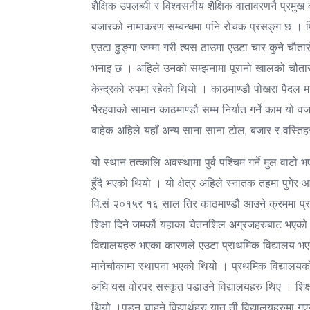
शैक्षिक उपलब्धी र विश्वसनीय शैक्षिक वातावरणनै प्रमुख
बजारको नामाकरण सम्बन्धमा पनि रोचक प्रसङ्ग छ । मि
एउटा ढुङ्गा जम्मा गरी त्यस ठाउमा एउटा चार कुने च
भनाइ छ । अहिले उनको सम्झनामा पूरानो खालको चौतारो रह
केन्द्रको रुपमा रहेको थियो । काठमाण्डौ पोखरा पैदल म
भैरहवाको सामान काठमाण्डौ सम्म निर्यात गर्ने काम यो
बाहेक अहिले यहाँ अन्य साना साना टोल, बजार र वस्ति
यो स्थान तत्कालि अवस्थामा पुर्व पश्चिम गर्ने मुल वा
हुँदै भएको थियो । यो क्षेत्र अहिले स्नातक तहमा पुगे
वि.सं २०१५र १६ साल तिर काठमाण्डौ आउने क्रममा प्रश
शिक्षा दिने जमर्काे यहाका चेतनशिल अग्रजहरुबाट भएको 
विद्यालयहरु भएका कारणले एउटा प्राथमिक विद्यालय भएमा 
मानेचौकामा स्थापना भएको थियो । प्रथमिक विद्यालयको न
अघि यस वोरपर सस्कृत पडाउने विद्यालयहरु थिए । शिक्षक
थियो ।पडन चाहने विद्यार्थहरु यात ती विद्यालयहरुमा गएर 